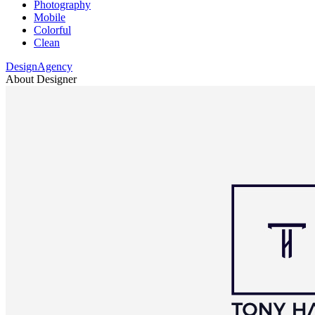
Photography
Mobile
Colorful
Clean
DesignAgency
About Designer