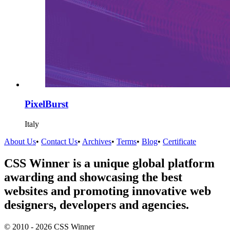
PixelBurst
Italy
About Us
•
Contact Us
•
Archives
•
Terms
•
Blog
•
Certificate
CSS Winner is a unique global platform
awarding and showcasing the best
websites and promoting innovative web
designers, developers and agencies.
© 2010 - 2026 CSS Winner